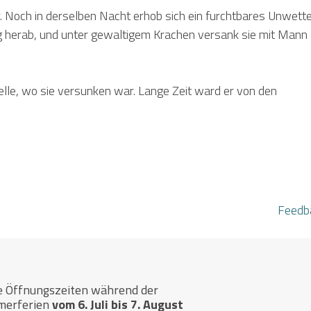
. Noch in derselben Nacht erhob sich ein furchtbares Unwett
rg herab, und unter gewaltigem Krachen versank sie mit Mann
elle, wo sie versunken war. Lange Zeit ward er von den
Feedb
e Öffnungszeiten während der
merferien
vom 6. Juli bis 7. August