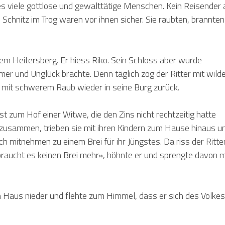
es viele gottlose und gewalttätige Menschen. Kein Reisender 
 Schnitz im Trog waren vor ihnen sicher. Sie raubten, brannten
em Heitersberg. Er hiess Riko. Sein Schloss aber wurde
r und Unglück brachte. Denn täglich zog der Ritter mit wild
mit schwerem Raub wieder in seine Burg zurück.
 zum Hof einer Witwe, die den Zins nicht rechtzeitig hatte
zusammen, trieben sie mit ihren Kindern zum Hause hinaus u
h mitnehmen zu einem Brei für ihr Jüngstes. Da riss der Ritte
braucht es keinen Brei mehr», höhnte er und sprengte davon m
Haus nieder und flehte zum Himmel, dass er sich des Volkes