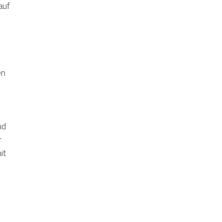
auf
en
nd
r
it