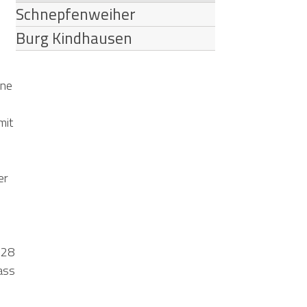
Schnepfenweiher
Burg Kindhausen
ene
mit
er
728
ass