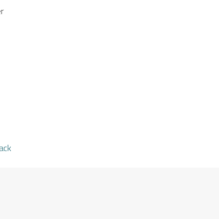
er
ack