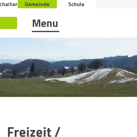
Metana
chalter
Gemeinde
Schule
Hauptnavigation
Menu
Suche starten
Inhaltsnavigation:
Freizeit /