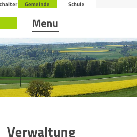
Metana
chalter
Gemeinde
Schule
Hauptnavigation
Menu
Suche starten
Inhaltsnavigation:
Verwaltung