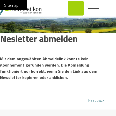
Navigieren in Bergdietikon
Schnellnavigation
Hauptnavi
Home
Navigation
Inhalt
Suche
Sitemap
Nesletter abmelden
Mit dem angewählten Abmeldelink konnte kein
Abonnement gefunden werden. Die Abmeldung
funktioniert nur korrekt, wenn Sie den Link aus dem
Newsletter kopieren oder anklicken.
Feedback