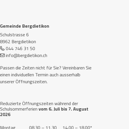
Footer
Gemeinde Bergdietikon
Schulstrasse 6
8962 Bergdietikon
044 746 31 50
info@bergdietikon.ch
Passen die Zeiten nicht für Sie? Vereinbaren Sie
einen individuellen Termin auch ausserhalb
unserer Öffnungszeiten.
Reduzierte Öffnungszeiten während der
Schulsommerferien
vom 6. Juli bis 7. August
2026
Montag
08.30 – 11.30
14.00 – 18.00*