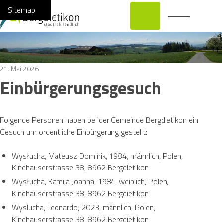
Navigieren in Bergdietikon
Schnellnavigation
Hauptnavi
Home
Navigation
Inhalt
Suche
Sitemap
21. Mai 2026
Einbürgerungsgesuch
Folgende Personen haben bei der Gemeinde Bergdietikon ein
Gesuch um ordentliche Einbürgerung gestellt:
Wysłucha, Mateusz Dominik, 1984, männlich, Polen,
Kindhauserstrasse 38, 8962 Bergdietikon
Wysłucha, Kamila Joanna, 1984, weiblich, Polen,
Kindhauserstrasse 38, 8962 Bergdietikon
Wyslucha, Leonardo, 2023, männlich, Polen,
Kindhauserstrasse 38, 8962 Bergdietikon