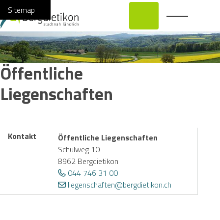
Navigieren in Bergdietikon
Schnellnavigation
Hauptnavi
Home
Navigation
Inhalt
Suche
Sitemap
Öffentliche
Liegenschaften
Kontakt
Öffentliche Liegenschaften
Schulweg 10
8962 Bergdietikon
044 746 31 00
liegenschaften@bergdietikon.ch