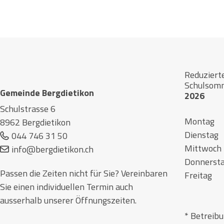
Footer
Reduziert
Schulsom
Gemeinde Bergdietikon
2026
Schulstrasse 6
Montag
8962 Bergdietikon
Dienstag
044 746 31 50
Mittwoch
info@bergdietikon.ch
Donners
Passen die Zeiten nicht für Sie? Vereinbaren
Freitag
Sie einen individuellen Termin auch
ausserhalb unserer Öffnungszeiten.
* Betreib