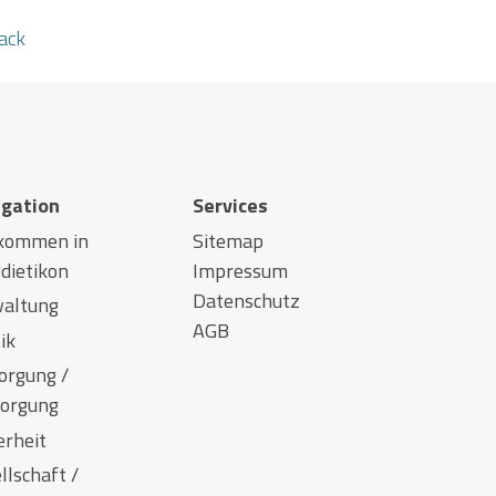
ack
igation
Services
lkommen in
Sitemap
dietikon
Impressum
Datenschutz
altung
AGB
ik
orgung /
orgung
erheit
llschaft /