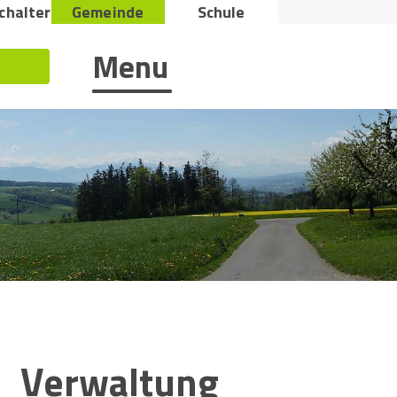
Metana
chalter
Gemeinde
Schule
Hauptnavigation
Menu
Suche starten
Inhaltsnavigation:
Verwaltung