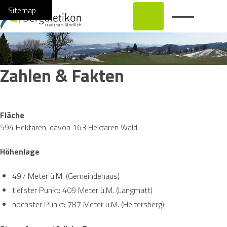
Navigieren in Bergdietikon
Schnellnavigation
Hauptnavi
Home
Navigation
Inhalt
Suche
Sitemap
Zahlen & Fakten
Fläche
594 Hektaren, davon 163 Hektaren Wald
Höhenlage
497 Meter ü.M. (Gemeindehaus)
tiefster Punkt: 409 Meter ü.M. (Langmatt)
höchster Punkt: 787 Meter ü.M. (Heitersberg)