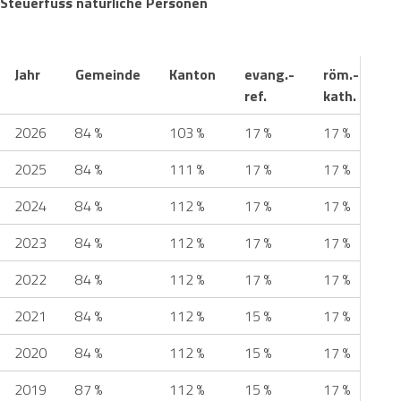
Steuerfuss natürliche Personen
Jahr
Gemeinde
Kanton
evang.-
röm.-
ch
ref.
kath.
ka
2026
84 %
103 %
17 %
17 %
20
2025
84 %
111 %
17 %
17 %
20
2024
84 %
112 %
17 %
17 %
20
2023
84 %
112 %
17 %
17 %
20
2022
84 %
112 %
17 %
17 %
20
2021
84 %
112 %
15 %
17 %
20
2020
84 %
112 %
15 %
17 %
20
2019
87 %
112 %
15 %
17 %
22